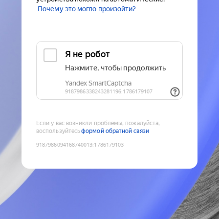
Почему это могло произойти?
Если у вас возникли проблемы, пожалуйста,
воспользуйтесь
формой обратной связи
9187986094168740013
:
1786179103