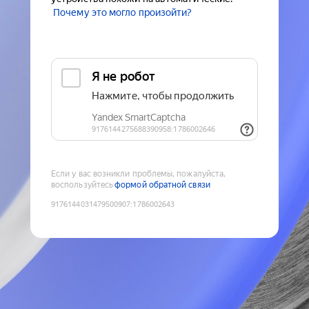
Почему это могло произойти?
Если у вас возникли проблемы, пожалуйста,
воспользуйтесь
формой обратной связи
9176144031479500907
:
1786002643